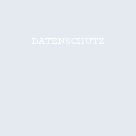
DATENSCHUTZ
Datenkontrolleur
Marc Heinz
Gesammelte persönliche Daten
Am Berg 18, 72379 Hechingen
Zweck der Datenerhebung
Kontakt@zollern-alb-koi.de