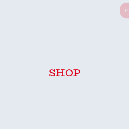
Shop
Aktuelles
Japan-Import
Teichbau/ 
wertes
Impressum
Datenschutz
SHOP