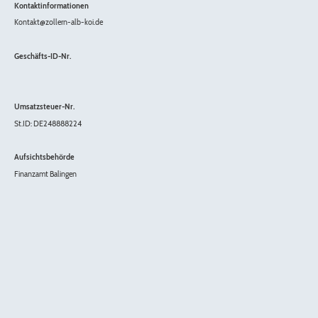
Kontaktinformationen
Kontakt@zollern-alb-koi.de
Geschäfts-ID-Nr.
Umsatzsteuer-Nr.
St.ID: DE248888224
Aufsichtsbehörde
Finanzamt Balingen