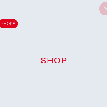
Shop
Aktuelles
Japan-Import
Teichbau/ 
wertes
Impressum
Datenschutz
SHOP