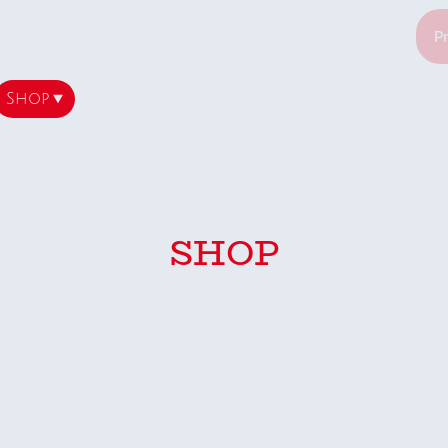
Shop
Aktuelles
Japan-Import
Teichbau/ 
wertes
Impressum
Datenschutz
SHOP